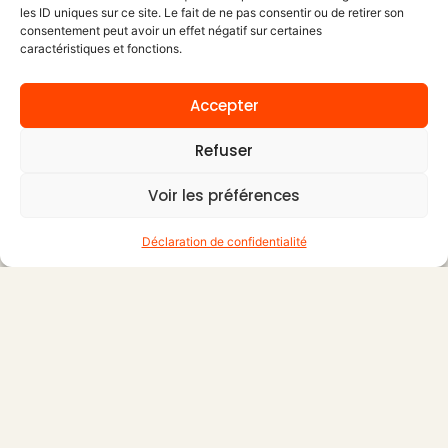
les ID uniques sur ce site. Le fait de ne pas consentir ou de retirer son
consentement peut avoir un effet négatif sur certaines
caractéristiques et fonctions.
Accepter
Refuser
Voir les préférences
Déclaration de confidentialité
POURQUOI NOUS REJOINDRE
Rejoignez une maison
authentique !
Chez nous, la fidélité de nos collaborateurs est une
véritable richesse : leur ancienneté témoigne de notre
engagement à créer un environnement où il fait bon
grandir et évoluer ensemble.